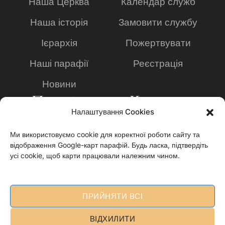
Наша Церква
Календар служб
Наша історія
Замовити службу
Ієрархія
Пожертвувати
Наші парафії
Реєстрація
Новини
Просвіта
Контакти
Налаштування Cookies
Богословська
+49 2234 8095636
академія
Ми використовуємо cookie для коректної роботи сайту та
Info@ukrainian-
відображення Google-карт парафій. Будь ласка, підтвердіть
Заявка на навчання
church.de
усі cookie, щоб карти працювали належним чином.
Видавництво
Impressum
"Анафора"
Datenschutzerklärun
ПРИЙНЯТИ ВСІ
Cookie policy
g
ВІДХИЛИТИ