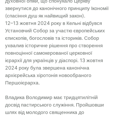
духовної опіки, що спонукало Церкву
звернутися до канонічного принципу
Ікономії
(спасіння душ як найвищий закон).
12–13 жовтня 2024 року в Кельні відбувся
Установчий Собор за участю європейських
єпископів, богословів та істориків. Собор
ухвалив історичне рішення про створення
повноцінної самокерованої церковної
ієрархії для українців у діаспорі. 13 жовтня
2024 року була звершена канонічна
архієрейська хіротонія новообраного
Першоієрарха.
Владика Володимир має тридцятилітній
досвід пастирського служіння. Пройшовши
шлях від молодого священника до