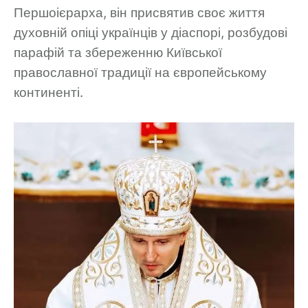
Першоієрарха, він присвятив своє життя
духовній опіці українців у діаспорі, розбудові
парафій та збереженню Київської
православної традиції на європейському
континенті.