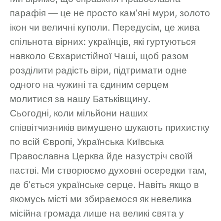
парафія — це не просто кам’яні мури, золото
ікон чи величні куполи. Передусім, це жива
спільнота вірних: українців, які гуртуються
навколо Євхаристійної Чаші, щоб разом
розділити радість віри, підтримати одне
одного на чужині та єдиним серцем
молитися за нашу Батьківщину.
Сьогодні, коли мільйони наших
співвітчизників вимушено шукають прихистку
по всій Європі, Українська Київська
Православна Церква йде назустріч своїй
пастві. Ми створюємо духовні осередки там,
де б’ється українське серце. Навіть якщо в
якомусь місті ми збираємося як невелика
місійна громада лише на великі свята у