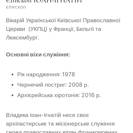
Єпископ ІОАН-ІГНАТІЙ
ЄПИСКОП
Вікарій Української Київської Православної
Церкви (УКПЦ) у Франції, Бельгії та
Люксембург.
Основні віхи служіння:
Рік народження: 1978
Чернечий постриг: 2008 р.
Архієрейська хіротонія: 2016 р.
Владика Іоан-Ігнатій несе своє
архіпастирське та місіонерське служіння
серед православних вірян франкомовних