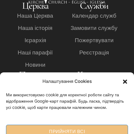
Церква
Служби
Наша Церква
Календар служб
Наша історія
Замовити службу
Ієрархія
Пожертвувати
Наші парафії
Реєстрація
Новини
Просвіта
Контакти
Налаштування Cookies
Богословська
+49 2234 8095636
академія
Ми використовуємо cookie для коректної роботи сайту та
Info@ukrainian-
відображення Google-карт парафій. Будь ласка, підтвердіть
Заявка на навчання
church.de
усі cookie, щоб карти працювали належним чином.
Видавництво
Impressum
"Анафора"
Datenschutzerklärun
ПРИЙНЯТИ ВСІ