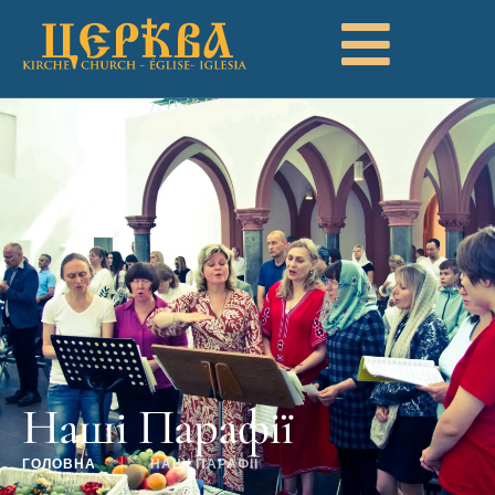
Наші Парафії
ГОЛОВНА
│
НАШІ ПАРАФІЇ