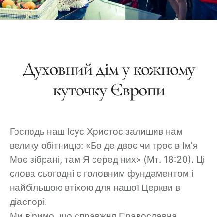
Духовний дім у кожному
куточку Європи
Господь наш Ісус Христос залишив нам
велику обітницю:
«Бо де двоє чи троє в Ім’я
Моє зібрані, там Я серед них» (Мт. 18:20)
. Ці
слова сьогодні є головним фундаментом і
найбільшою втіхою для нашої Церкви в
діаспорі.
Ми віримо, що справжня Православна