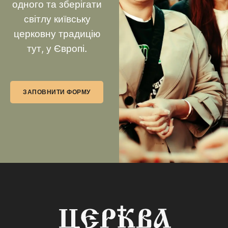
одного та зберігати
світлу київську
церковну традицію
тут, у Європі.
ЗАПОВНИТИ ФОРМУ