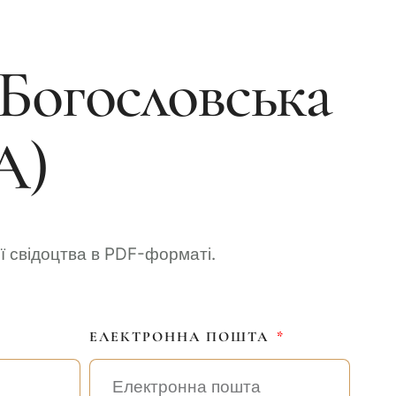
Богословська
А)
еї свідоцтва в PDF-форматі.
ЕЛЕКТРОННА ПОШТА