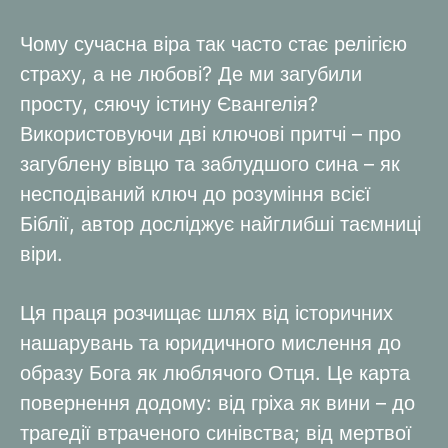
Чому сучасна віра так часто стає релігією
страху, а не любові? Де ми загубили
просту, сяючу істину Євангелія?
Використовуючи дві ключові притчі – про
загублену вівцю та заблудшого сина – як
несподіваний ключ до розуміння всієї
Біблії, автор досліджує найглибші таємниці
віри.
Ця праця розчищає шлях від історичних
нашарувань та юридичного мислення до
образу Бога як люблячого Отця. Це карта
повернення додому: від гріха як вини – до
трагедії втраченого синівства; від мертвої