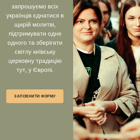
запрошуємо всіх
українців єднатися в
щирій молитві,
підтримувати одне
одного та зберігати
світлу київську
церковну традицію
тут, у Європі.
ЗАПОВНИТИ ФОРМУ