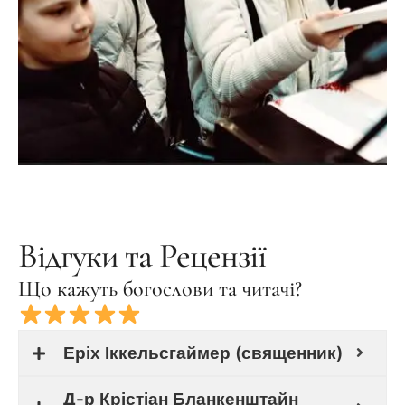
Відгуки та Рецензії
Що кажуть богослови та читачі?
Еріх Іккельсгаймер (священник)
Д-р Крістіан Бланкенштайн