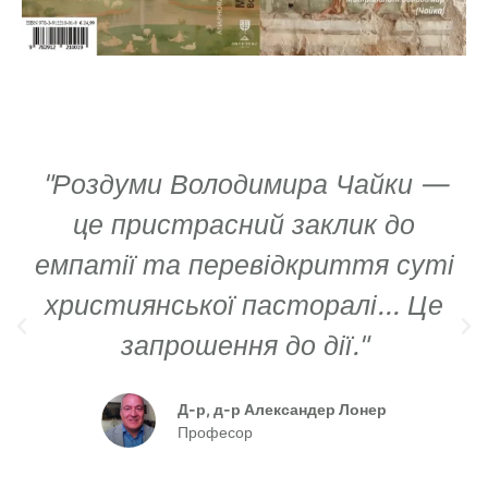
"Роздуми Володимира Чайки —
це пристрасний заклик до
емпатії та перевідкриття суті
християнської пасторалі... Це
запрошення до дії."
Д-р, д-р Александер Лонер
Професор