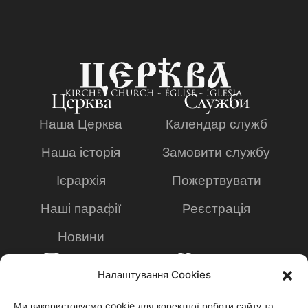
Церква
Служби
Наша Церква
Календар служб
Наша історія
Замовити службу
Ієрархія
Пожертвувати
Наші парафії
Реєстрація
Новини
Просвіта
Контакти
Налаштування Cookies
Богословська
+49 2234 8095636
академія
Ми використовуємо cookie для коректної роботи сайту та