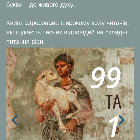
букви – до живого духу.
Книга адресована широкому колу читачів,
які шукають чесних відповідей на складні
питання віри.