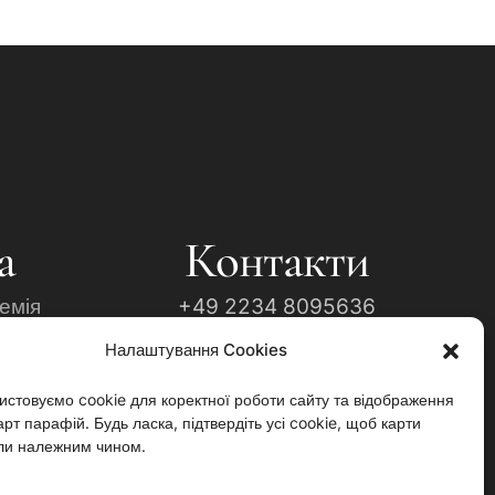
а
Контакти
емія
+49 2234 8095636
Налаштування Cookies
ння
Info@ukrainian-church.de
фора"
Impressum
истовуємо cookie для коректної роботи сайту та відображення
рт парафій. Будь ласка, підтвердіть усі cookie, щоб карти
Datenschutzerklärung
ли належним чином.