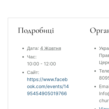
Подробиці
Орган
Дата:
4 Жовтня
Укра
Пра
Час:
Церк
10:00 - 12:00
Тел
Сайт:
809
https://www.faceb
ook.com/events/14
Emai
95454905019766
Info
chur