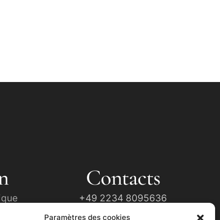
n
Contacts
ique
+49 2234 8095636
Paramètres des cookies
tion
Info@église-ukrainienne.de