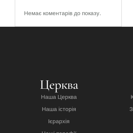
Немає коментарів до показу.
Церква
Наша Церква
Наша історія
З
Ієрархія