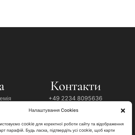
а
Контакти
емія
+49 2234 8095636
Налаштування Cookies
ння
Info@ukrainian-church.de
фора"
Impressum
истовуємо cookie для коректної роботи сайту та відображення
рт парафій. Будь ласка, підтвердіть усі cookie, щоб карти