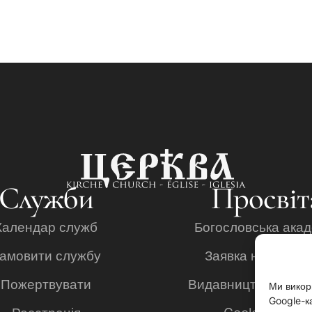
Служби
Просвіт
Календар служб
Богословська акад
амовити службу
Заявка на навча
Пожертвувати
Видавництво "Ана
Ми викор
Google-ка