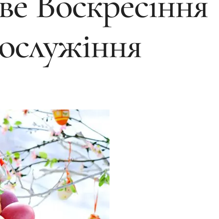
ве Воскресіння
гослужіння