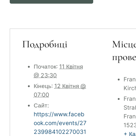
Подробиці
Місц
пров
Початок:
11 Квітня
@ 23:30
Fran
Кінець:
12 Квітня @
Kirc
07:00
Fran
Сайт:
Stra
https://www.faceb
Fran
ook.com/events/27
152
239984102270031
+ Ка