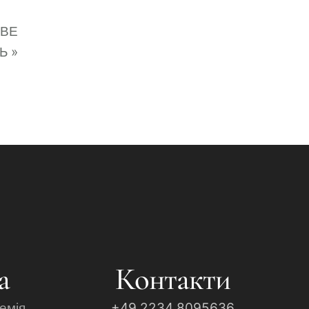
ОВЕ
НЬ
»
а
Контакти
емія
+49 2234 8095636