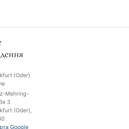
е
едення
kfurt (Oder)
he
z-Mehring-
ße 3
kfurt (Oder)
,
30
рта Google