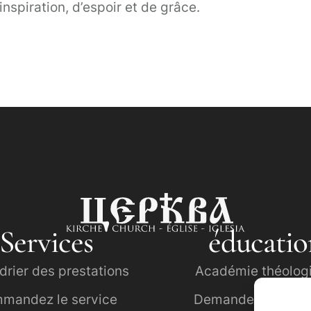
spiration, d’espoir et de grâce.
Services
éducatio
drier des prestations
Académie théolog
mandez le service
Demande de forma