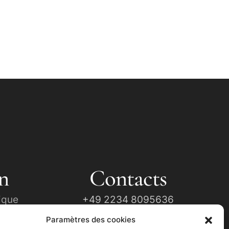
n
Contacts
ique
+49 2234 8095636
Paramètres des cookies
tion
Info@église-ukrainienne.de