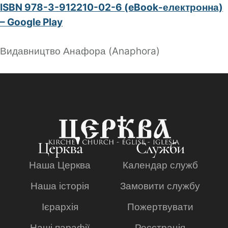
ISBN 978-3-912210-02-6 (eBook-електронна)
– Google Play
Видавництво Анафора (Anaphora)
Церква
Служби
Наша Церква
Календар служб
Наша історія
Замовити службу
Ієрархія
Пожертвувати
Наші парафії
Реєстрація