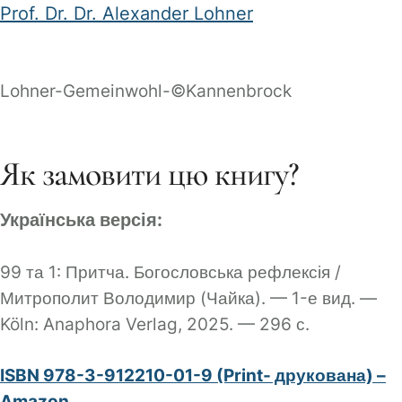
Prof. Dr. Dr. Alexander Lohner
Lohner-Gemeinwohl-©Kannenbrock
Як замовити цю книгу?
Українська версія:
99 та 1: Притча. Богословська рефлексія /
Митрополит Володимир (Чайка). — 1-е вид. —
Köln: Anaphora Verlag, 2025. — 296 с.
ISBN 978-3-912210-01-9 (Print- друкована) –
Amazon