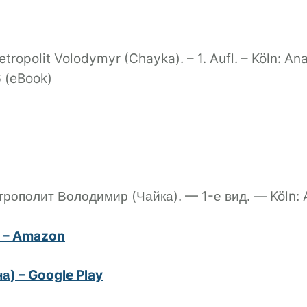
etropolit Volodymyr (Chayka). – 1. Aufl. – Köln: A
 (eBook)
итрополит Володимир (Чайка). — 1-е вид. — Köln: 
) – Amazon
) – Google Play