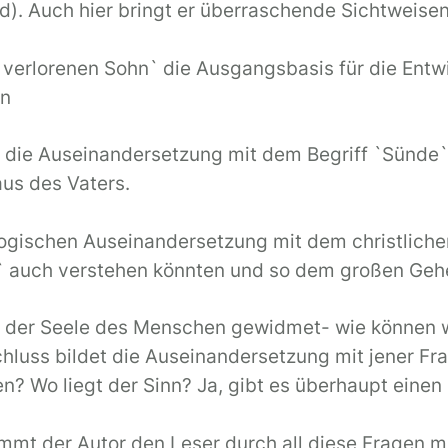
). Auch hier bringt er überraschende Sichtweise
om verlorenen Sohn` die Ausgangsbasis für die En
en
 die Auseinandersetzung mit dem Begriff `Sünde`
aus des Vaters.
ogischen Auseinandersetzung mit dem christlichen G
aft` auch verstehen könnten und so dem großen G
ch der Seele des Menschen gewidmet- wie können w
uss bildet die Auseinandersetzung mit jener Fra
n? Wo liegt der Sinn? Ja, gibt es überhaupt einen
t der Autor den Leser durch all diese Fragen mit