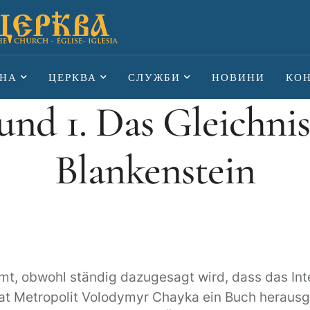
НА
ЦЕРКВА
СЛУЖБИ
НОВИНИ
КО
und 1. Das Gleichnis`
Blankenstein
boomt, obwohl ständig dazugesagt wird, dass das In
t Metropolit Volodymyr Chayka ein Buch herausge