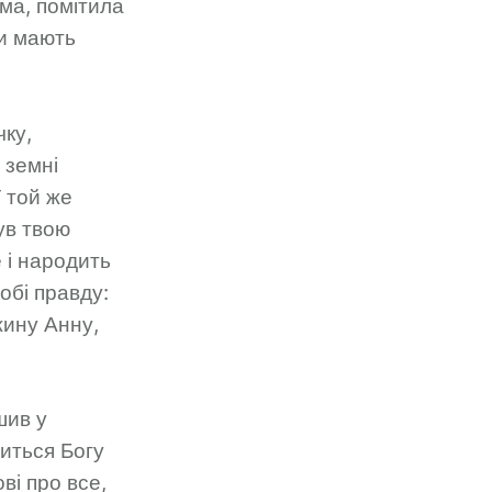
има, помітила
хи мають
чку,
 земні
У той же
чув твою
 і народить
тобі правду:
жину Анну,
шив у
литься Богу
ві про все,