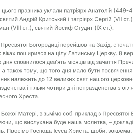
ь цього празника уклали патріярх Анатолій (449-
святий Андрій Критський і патріярх Сергій (VII ст.
ан (VIII ст.), святий Йосиф Студит (IX ст.).
 Пресвятої Богородиці перейшов на Захід, спочатку
их віках поши­рився на цілу Латинську Церкву. 8 ве
 дня сповнилося дев’ять місяців від зачаття Преч
и, а також тому, що того дня мало бути посвячення 
ник належить до 12 великих свят нашого церковно
денства і тільки чотири дні попразденства з огл
есного Хреста.
 Божої Матері,
візьмімо собі приклад з Пресвятої 
куючи, що вислухана буде наша молитва, – доклад
ь. Просімо Господа Ісуса Христа, щоби, зокрема,