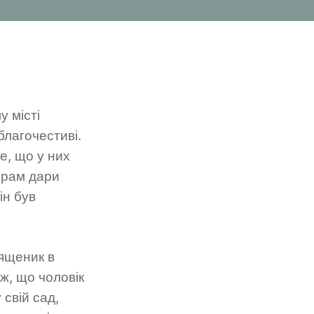
 місті
благочестиві.
е, що у них
храм дари
ін був
ященик в
ж, що чоловік
 свій сад,