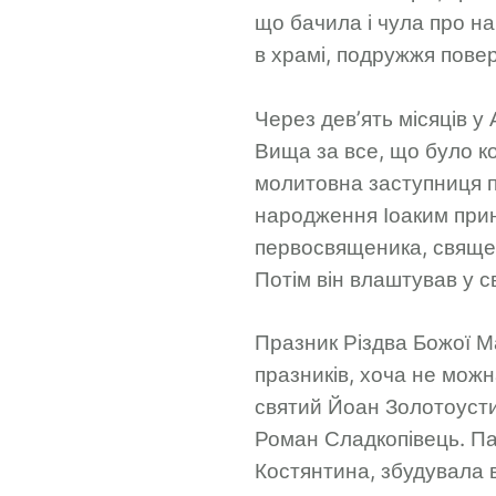
що бачила і чула про н
в храмі, подружжя пове
Через дев’ять місяців у
Вища за все, що було к
молитовна заступниця пе
народження Іоаким прині
первосвященика, священи
Потім він влаштував у с
Празник Різдва Божої М
празників, хоча не можн
святий Йоан Золотоустий
Роман Сладкопівець. Па
Костянтина, збудувала в