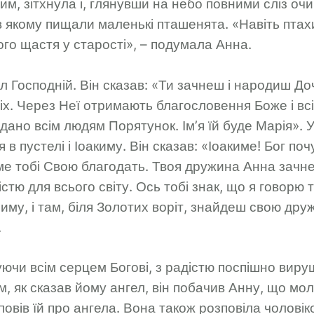
им, зітхнула і, глянувши на небо повними сліз оч
о, в якому пищали маленькі пташенята. «Навіть пта
кого щастя у старості», – подумала Анна.
ел Господній. Він сказав: «Ти зачнеш і народиш До
х. Через Неї отримають благословення Боже і всі
дано всім людям Порятунок. Ім’я їй буде Марія». 
 в пустелі і Іоакиму. Він сказав: «Іоакиме! Бог по
ме тобі Свою благодать. Твоя дружина Анна зачне
істю для всього світу. Ось тобі знак, що я говорю 
му, і там, біля Золотих воріт, знайдеш свою дру
.
ючи всім серцем Богові, з радістю поспішно виру
, як сказав йому ангел, він побачив Анну, що мо
зповів їй про ангела. Вона також розповіла чоловіко