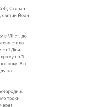
458), Степан
), святий Йоан
 в VII ст. до
ресня стало
истої Діви
храму на її
го року. Він
яду на
Богородиці.
імо трохи
 через