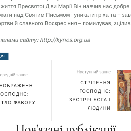
життя Пресвятої Діви Марії Він навчив нас добре
жати над Святим Письмом і уникати гріха та – зав
ртви й славного Воскресіння – помилував, зцілив 
алами сайту: http://kyrios.org.ua
ІЯ
Наступний запис
ередній запис
СТРІТЕННЯ
ЕОБРАЖЕНН
ГОСПОДНЄ:
ГОСПОДНЄ:
ЗУСТРІЧ БОГА І
ІТЛО ФАВОРУ
ЛЮДИНИ
Пов'язані публікації