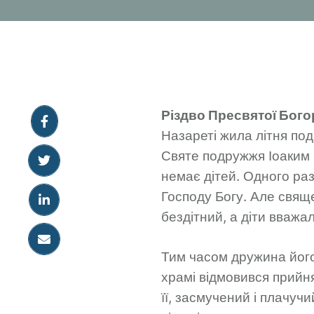
Різдво Пресвятої Бого
Назареті жила літня под
Святе подружжя Іоаким і
немає дітей. Одного ра
Господу Богу. Але свяще
бездітний, а діти вваж
Тим часом дружина його
храмі відмовився прийня
її, засмучений і плачучи