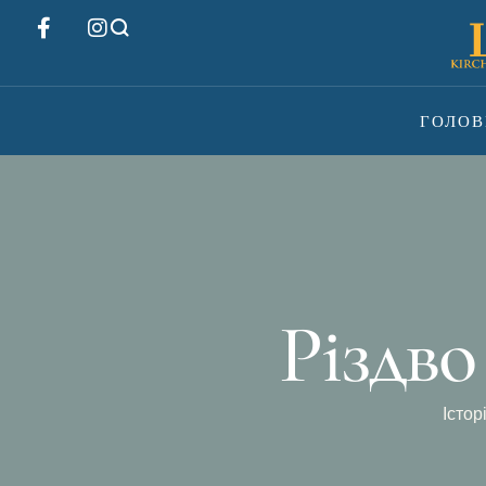
ГОЛОВ
Різдво
Істор