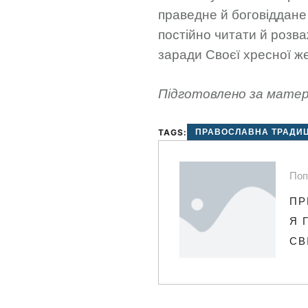
праведне й боговіддане 
постійно читати й розва
заради Своєї хресної же
Підготовлено за матері
ПРАВОСЛАВНА ТРАДИЦ
TAGS:
Поп
ПР
Я 
СВ