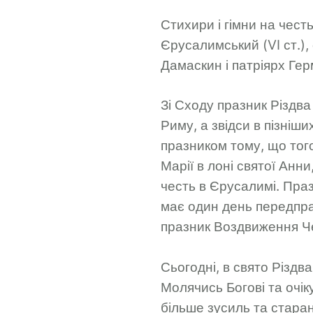
Стихири і гімни на чест
Єрусалимський (VI ст.), 
Дамаскин і патріярх Герм
Зі Сходу празник Різдва
Риму, а звідси в пізніш
празником тому, що того
Марії в лоні святої Анн
честь в Єрусалимі. Праз
має один день передпраз
празник Воздвиження Ч
Сьогодні, в
свято Різдва
Молячись Богові та очі
більше зусиль та старан