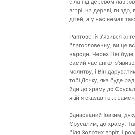
сіла під деревом лавров
вгорі, на дереві, гнізд
дітей, а у нас немає та
Раптово їй з’явився анг
благословенну, вище всі
народи. Через Неї буде 
самий час ангел з’явився
молитву, і Він дарувати
тобі Дочку, яка буде рад
йди до храму до Єрусали
якій я сказав те ж саме»
Здивований Іоаким, дяку
Єрусалим, до храму. Там
біля Золотих воріт, і ро