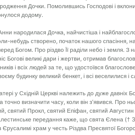
ародження Дочки. Помолившись Господові і вкло
рнулося додому.
 Анни народилася Дочка, найчистіша і найблагосл
оли-небудь створено, початок нашого спасіння, н
ред Богом. Про різдво Її раділи небо і земля. З на
с Богові великі дари і жертви, отримав благосло
ків і всіх людей за те, що удостоївся благослов
воєму будинку великий бенкет, і всі веселилися і 
атері у Східній Церкві належить до дуже давніх 
а точно визначити часу, коли він з’явився. Про нь
, святий Прокл, святий Епіфан, святий Августин 
лестинське передання каже, що свята Єлена († 3
 Єрусалимі храм у честь Різдва Пресвятої Богоро