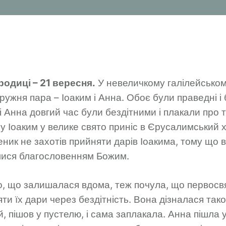
родиці – 21 вересня
.
У невеличкому галілейському
ружня пара – Іоаким і Анна. Обоє були праведні і 
 Анна довгий час були бездітними і плакали про т
зу Іоаким у велике свято приніс в Єрусалимський 
ник не захотів прийняти дарів Іоакима, тому що в
алися благословенням Божим.
, що залишалася вдома, теж почула, що первосв
ти їх дари через бездітність. Вона дізналася тако
й, пішов у пустелю, і сама заплакала. Анна пішла у