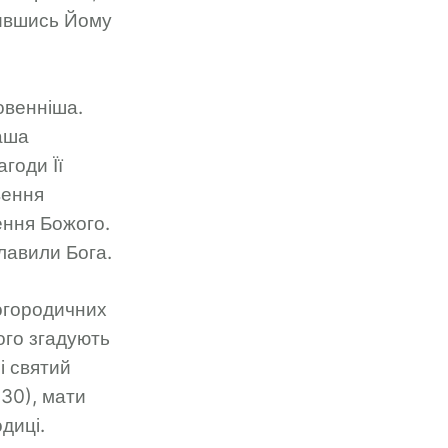
нившись Йому
овенніша.
аша
годи Її
вення
ення Божого.
славили Бога.
Богородичних
ого згадують
і святий
30), мати
диці.