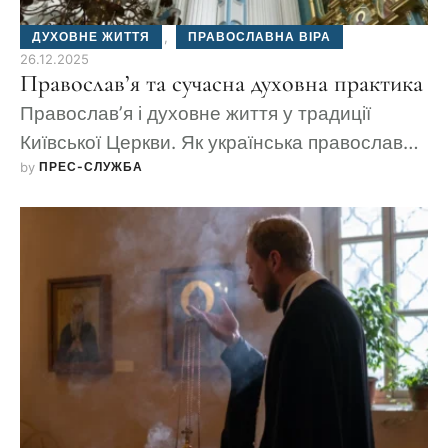
ДУХОВНЕ ЖИТТЯ
,
ПРАВОСЛАВНА ВІРА
26.12.2025
Православ’я та сучасна духовна практика
Православ’я і духовне життя у традиції
Київської Церкви. Як українська православна
by 
ПРЕС-СЛУЖБА
громада в Німеччині зберігає віру і духовну
практику.