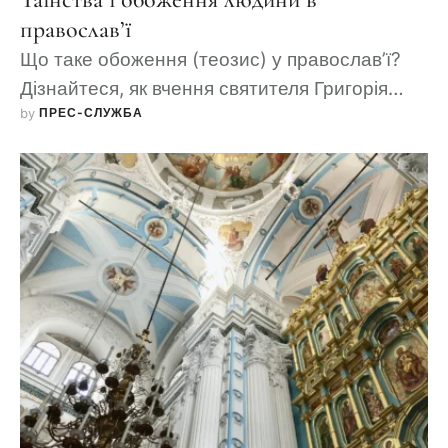
православ’ї
Що таке обоження (теозис) у православ’ї?
Дізнайтеся, як вчення святителя Григорія
by 
ПРЕС-СЛУЖБА
Палами розкриває мету християнського
життя — єднання з Богом через Його
нетварні енергії.