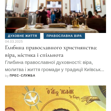
ДУХОВНЕ ЖИТТЯ
,
ПРАВОСЛАВНА ВІРА
04.03.2025
Глибина православного християнства:
віра, містика і спільнота
Глибина православної духовності: віра,
молитва і життя громади у традиції Київської
by 
ПРЕС-СЛУЖБА
Церкви.