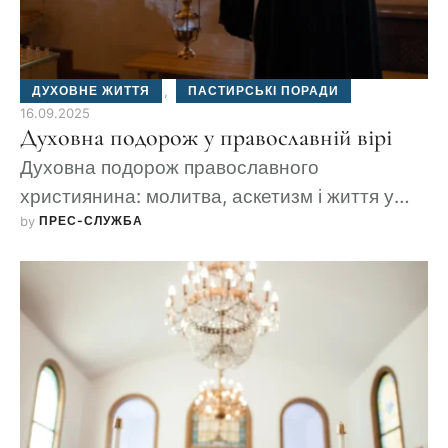
ДУХОВНЕ ЖИТТЯ
,
ПАСТИРСЬКІ ПОРАДИ
16.09.2025
Духовна подорож у православній вірі
Духовна подорож православного
християнина: молитва, аскетизм і життя у
by 
ПРЕС-СЛУЖБА
громаді Київської Церкви.