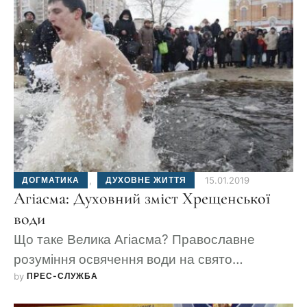
ДОГМАТИКА
,
ДУХОВНЕ ЖИТТЯ
15.01.2019
Агіасма: Духовний зміст Хрещенської
води
Що таке Велика Агіасма? Православне
розуміння освячення води на свято
by 
ПРЕС-СЛУЖБА
Богоявлення.