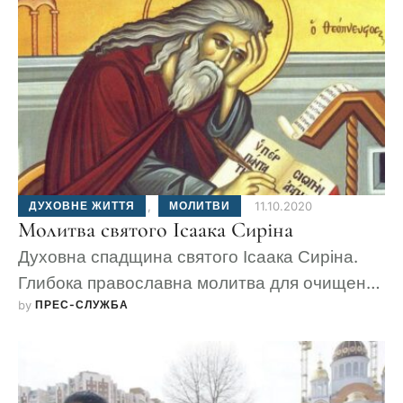
ДУХОВНЕ ЖИТТЯ
,
МОЛИТВИ
11.10.2020
Молитва святого Ісаака Сиріна
Духовна спадщина святого Ісаака Сиріна.
Глибока православна молитва для очищення
by 
ПРЕС-СЛУЖБА
серця.