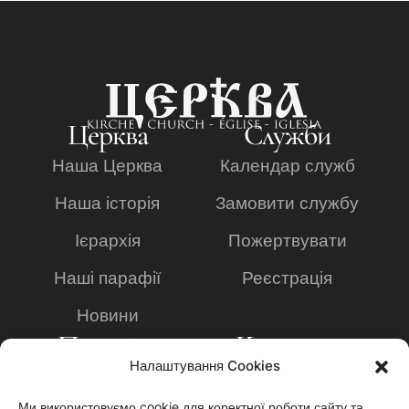
Церква
Служби
Наша Церква
Календар служб
Наша історія
Замовити службу
Ієрархія
Пожертвувати
Наші парафії
Реєстрація
Новини
Просвіта
Контакти
Налаштування Cookies
Богословська
+49 2234 8095636
академія
Ми використовуємо cookie для коректної роботи сайту та