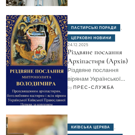
українська
православна громада
в Німеччині зберігає
ПАСТИРСЬКІ ПОРАДИ
,
віру і духовну …
ЦЕРКОВНІ НОВИНИ
24.12.2025
Різдвяне послання
Архіпастиря (Архів)
Різдвяне послання
вірянам Української
Київської
ПРЕС-СЛУЖБА
by 
Православної Церкви
в Німеччині.
КИЇВСЬКА ЦЕРКВА
,