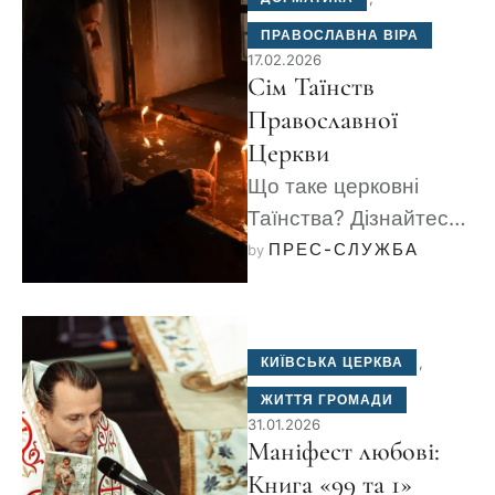
мету християнського
ПРАВОСЛАВНА ВІРА
життя — єднання …
17.02.2026
Сім Таїнств
Православної
Церкви
Що таке церковні
Таїнства? Дізнайтеся
про духовний зміст 7
ПРЕС-СЛУЖБА
by 
Таїнств Православної
Церкви: Хрещення,
Миропомазання,
КИЇВСЬКА ЦЕРКВА
,
Євхаристію,
ЖИТТЯ ГРОМАДИ
Покаяння, Вінчання,
31.01.2026
Священство …
Маніфест любові:
Книга «99 та 1»