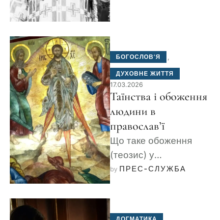
Філарет (Денисенко)
— постать, яка …
БОГОСЛОВ’Я
,
ДУХОВНЕ ЖИТТЯ
17.03.2026
Таїнства і обоження
людини в
православ’ї
Що таке обоження
(теозис) у
православ’ї?
ПРЕС-СЛУЖБА
by 
Дізнайтеся, як вчення
святителя Григорія
Палами розкриває
ДОГМАТИКА
,