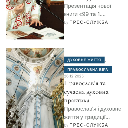
Презентація нової
книги «99 та 1.
Притча». Роздуми про
ПРЕС-СЛУЖБА
by 
духовне наставництво
та любов.
ДУХОВНЕ ЖИТТЯ
,
ПРАВОСЛАВНА ВІРА
26.12.2025
Православ’я та
сучасна духовна
практика
Православ’я і духовне
життя у традиції
Київської Церкви. Як
ПРЕС-СЛУЖБА
by 