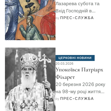
Лазарева субота та
Вхід Господній в
Єрусалим (Вербна
ПРЕС-СЛУЖБА
by 
неділя). Дізнайтеся
про духовний зміст
воскрешення Лазаря
та силу Христа, …
ЦЕРКОВНІ НОВИНИ
20.03.2026
Упокоївся Патріарх
Філарет
20 березня 2026 року
на 98-му році життя
завершив свій земний
ПРЕС-СЛУЖБА
by 
шлях Патріарх