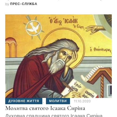
by 
ПРЕС-СЛУЖБА
громаді Київської Церкви.
ДУХОВНЕ ЖИТТЯ
,
МОЛИТВИ
11.10.2020
Молитва святого Ісаака Сиріна
Духовна спадщина святого Ісаака Сиріна.