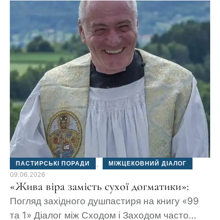
ПАСТИРСЬКІ ПОРАДИ
,
МІЖЦЕКОВНИЙ ДІАЛОГ
09.06.2026
«Жива віра замість сухої догматики»:
Погляд західного душпастиря на книгу «99
та 1» Діалог між Сходом і Заходом часто