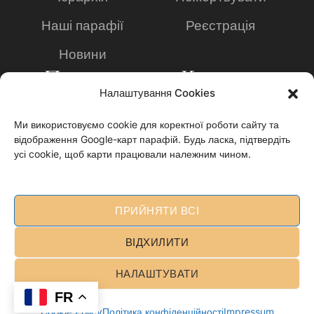
Наші парафії
Реєстрація
Новини
Просвіта
Контакти
Налаштування Cookies
Богословська
+49 2234 8095636
академія
Ми використовуємо cookie для коректної роботи сайту та
Info@ukrainian-
відображення Google-карт парафій. Будь ласка, підтвердіть
Заявка на навчання
church.de
усі cookie, щоб карти працювали належним чином.
Видавництво
Impressum
"Анафора"
Datenschutzerklärun
ПРИЙНЯТИ ВСІ
Cookie policy
g
ВІДХИЛИТИ
НАЛАШТУВАТИ
ukrainian-church
©2026 - All Rights Reserved
FR
Cookie Policy
Політика конфіденційності
Impressum