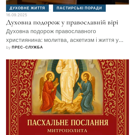
ДУХОВНЕ ЖИТТЯ
,
ПАСТИРСЬКІ ПОРАДИ
16.09.2025
Духовна подорож у православній вірі
Духовна подорож православного
християнина: молитва, аскетизм і життя у
by 
ПРЕС-СЛУЖБА
громаді Київської Церкви.