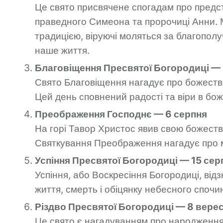
Це свято присвячене спогадам про предст
праведного Симеона та пророчиці Анни. 
традицією, віруючі моляться за благополу
наше життя.
Благовіщення Пресвятої Богородиці — 
Свято Благовіщення нагадує про божестве
Цей день сповнений радості та віри в бож
Преображення Господнє — 6 серпня
На горі Тавор Христос явив свою божеств
Святкування Преображення нагадує про 
Успіння Пресвятої Богородиці — 15 сер
Успіння, або Воскресіння Богородиці, від
життя, смерть і обіцянку небесного спочи
Різдво Пресвятої Богородиці — 8 вере
Це свято є нагадуванням про народження 