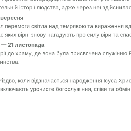
льній історії людства, адже через неї здійснила
 вересня
 перемоги світла над темрявою та вираження вдя
с яких вірні знову нагадують про силу віри та спа
 — 21 листопада
рії до храму, де вона була присвячена служінню 
тинства.
Різдво, коли відзначається народження Ісуса Хри
ї включають урочисте богослужіння, співи та обмі