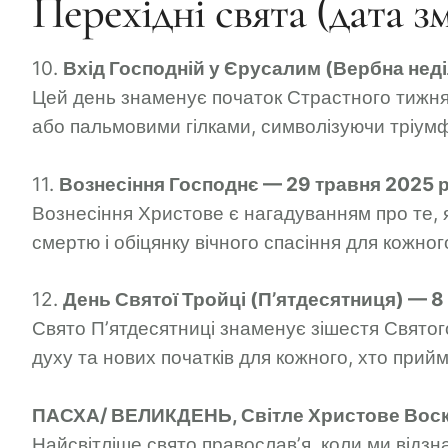
Перехідні свята (дата з
10.
Вхід Господній у Єрусалим (Вербна неді
Цей день знаменує початок Страстного тижня, 
або пальмовими гілками, символізуючи тріумф
11.
Вознесіння Господнє — 29 травня 2025 
Вознесіння Христове є нагадуванням про те, 
смертю і обіцянку вічного спасіння для кожног
12.
День Святої Тройці (П’ятдесятниця) — 8
Свято П’ятдесятниці знаменує зішестя Святог
духу та нових початків для кожного, хто прий
ПАСХА/ ВЕЛИКДЕНЬ, Світле Христове Воскр
Найсвітліше свято православ’я, коли ми відз