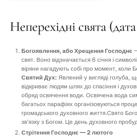
Неперехідні свята (дата
Богоявлення, або Хрещення Господнє
—
свят. Воно відзначається 6 січня і симво
віряни нагадують собі про момент, коли Бо
Святий Дух:
Явлений у вигляді голуба, щ
відкриває людям шлях до спасіння і духов
обряд освячення води. Освячена вода сим
багатьох парафіях організовуються процес
громадського духовного життя.Свято Бого
зв’язку з Богом. Це день духовного пробу
Стрітення Господнє — 2 лютого