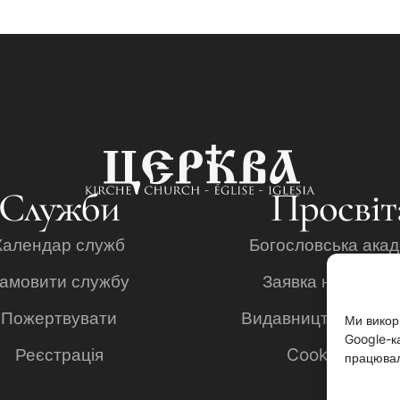
Служби
Просвіт
Календар служб
Богословська акад
амовити службу
Заявка на навча
Пожертвувати
Видавництво "Ана
Ми викор
Google-ка
Реєстрація
Cookie policy
працюва