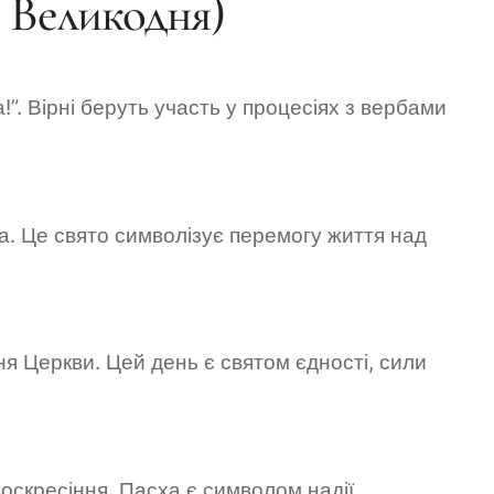
д Великодня)
”. Вірні беруть участь у процесіях з вербами
а. Це свято символізує перемогу життя над
я Церкви. Цей день є святом єдності, сили
оскресіння. Пасха є символом надії,