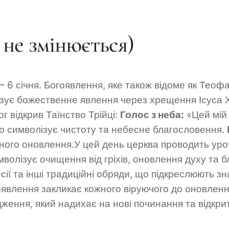
 не змінюється)
 6 січня. Богоявлення, яке також відоме як Теоф
лізує божественне явлення через хрещення Ісуса Х
г відкрив Таїнство Трійці:
Голос з неба:
«Цей мій
о символізує чистоту та небесне благословення.
ного оновлення.У цей день церква проводить уроч
волізує очищення від гріхів, оновлення духу та б
ії та інші традиційні обряди, що підкреслюють з
явлення закликає кожного віруючого до оновленн
дження, який надихає на нові починання та відкрит