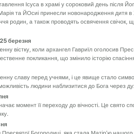
авлення Ісуса в храмі у сороковий день після Йог
Марія та ЙОсиі принесли новонародження дитя в
ччя родин, а також проводять освячення свічок, щ
25 березня
нну вістку, коли архангел Гавриїл оголосив Пре
ественне покликання, що змінило історію спасінн
енну славу перед учнями, і це явище стало симв
можливість людини наблизитися до Бога через д
пня
значає момент її переходу до вічності. Це свято с
нку.
сня
Пресвятої Богородиці, яка стала Матір’ю нашого