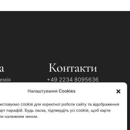
а
Контакти
емія
+49 2234 8095636
Налаштування Cookies
ння
Info@ukrainian-church.de
фора"
Impressum
истовуємо cookie для коректної роботи сайту та відображення
рт парафій. Будь ласка, підтвердіть усі cookie, щоб карти
Datenschutzerklärung
ли належним чином.