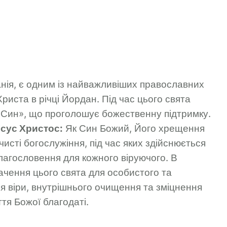
анія, є одним із найважливіших православних
риста в річці Йордан. Під час цього свята
 Син», що проголошує божественну підтримку.
Ісус Христос:
Як Син Божий, Його хрещення
исті богослужіння, під час яких здійснюється
лагословення для кожного віруючого. В
начення цього свята для особистого та
я віри, внутрішнього очищення та зміцнення
тя Божої благодаті.