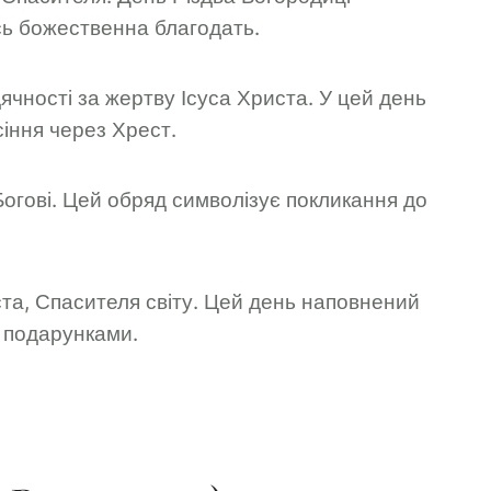
сь божественна благодать.
чності за жертву Ісуса Христа. У цей день
сіння через Хрест.
Богові. Цей обряд символізує покликання до
ста, Спасителя світу. Цей день наповнений
н подарунками.