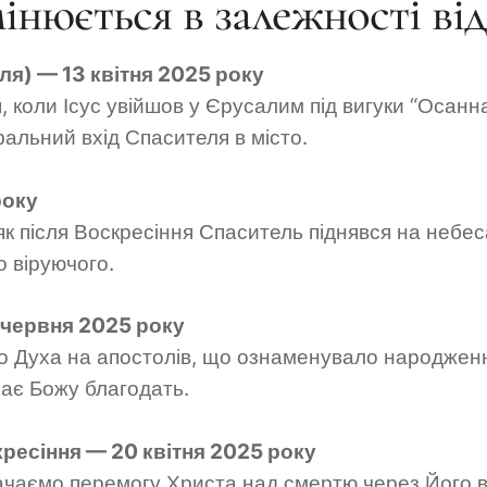
мінюється в залежності ві
ля) — 13 квітня 2025 року
коли Ісус увійшов у Єрусалим під вигуки “Осанна!
альний вхід Спасителя в місто.
року
як після Воскресіння Спаситель піднявся на небес
о віруючого.
 червня 2025 року
о Духа на апостолів, що ознаменувало народженн
має Божу благодать.
есіння — 20 квітня 2025 року
начаємо перемогу Христа над смертю через Його в