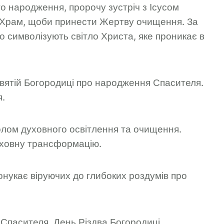
о народження, пророчу зустріч з Ісусом
 Храм, щоби принести Жертву очищення. За
о символізують світло Христа, яке проникає в
святій Богородиці про народження Спасителя.
я.
олом духовного освітлення та очищення.
уховну трансформацію.
понукає віруючих до глибоких роздумів про
 Спасителя. День Різдва Богородиці