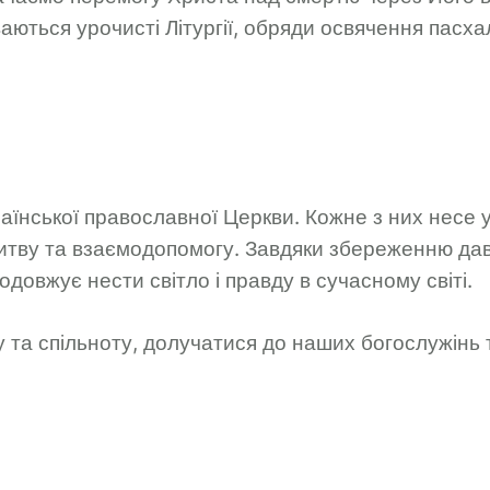
ваються урочисті Літургії, обряди освячення пасха
аїнської православної Церкви. Кожне з них несе у
тву та взаємодопомогу. Завдяки збереженню давн
довжує нести світло і правду в сучасному світі.
у та спільноту, долучатися до наших богослужінь 