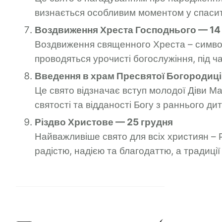
визнається особливим моментом у спасите
Воздвиження Хреста Господнього — 14
Воздвиження священного Хреста – символ
проводяться урочисті богослужіння, під ча
Введення в храм Пресвятої Богородиці
Це свято відзначає вступ молодої Діви Ма
святості та відданості Богу з раннього ди
Різдво Христове — 25 грудня
Найважливіше свято для всіх християн – 
радістю, надією та благодаттю, а традиці