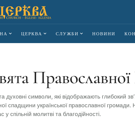
НА
ЦЕРКВА
СЛУЖБИ
НОВИНИ
КО
свята Православної
та духовні символи, які відображають глибокий зв
урної спадщини української православної громади.
 у спільній молитві та благодійності.