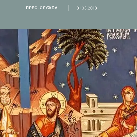
інтерпретація Бога є згубною, …
ПРЕС-СЛУЖБА
31.03.2018