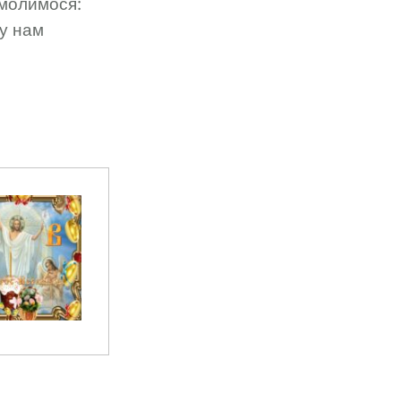
» молимося:
ту нам