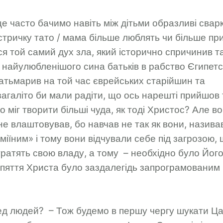
е часто бачимо навіть між дітьми образливі свар
стричку тато / мама більше люблять чи більше пр
я той самий дух зла, який історично спричинив т
найулюбленішого сина батьків в рабство Єгипетс
затьмарив на той час єврейських старійшин та
загаліто би мали радіти, що ось нарешті прийшов 
о міг творити більші чуда, як тоді Христос? Але в
 не влаштовував, бо навчав не так як вони, називав
іїним» і тому вони відчували себе під загрозою,
тратять свою владу, а тому – необхідно було Його
пяття Христа було заздалегідь запрограмованим 
ред людей? – Тож будемо в першу чергу шукати Ц