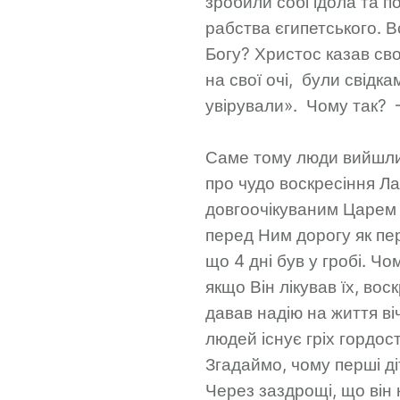
зробили собі ідола та п
рабства єгипетського. Вс
Богу? Христос казав сво
на свої очі, були свідка
увірували». Чому так? –
Саме тому люди вийшли з
про чудо воскресіння Ла
довгоочікуваним Царем 
перед Ним дорогу як пе
що 4 дні був у гробі. Чо
якщо Він лікував їх, во
давав надію на життя ві
людей існує гріх гордост
Згадаймо, чому перші ді
Через заздрощі, що він 