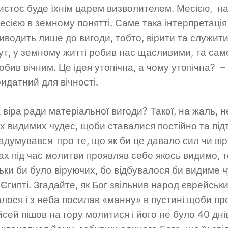
истос буде їхнім царем визволителем. Месією, на
есією в земному понятті. Саме така інтерпретація
риводить лише до вигоди, тобто, вірити та служит
ут, у земному житті робив нас щасливими, та сам
бив вічним. Це ідея утопічна, а чому утопічна? –
ридатний для вічності.
 віра ради матеріальної вигоди? Такої, на жаль, н
их видимих чудес, щоби ставалися постійно та пі
 задумувався про те, що як би це давало сил чи ві
ах під час молитви проявляв себе якось видимо, т
льки би було віруючих, бо відбувалося би видиме ч
Єгипті. Згадайте, як Бог звільнив народ єврейськи
лося і з неба посилав «манну» в пустині щоби про
йсей пішов на гору молитися і його не було 40 дні