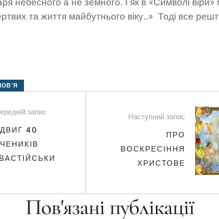
Царя небесного а не земного. І як в «Символі віри
ертвих та життя майбутнього віку..» Тоді все реш
ЛОВ’Я
ередній запис
Наступний запис
ДВИГ 40
ПРО
ЧЕНИКІВ
ВОСКРЕСІННЯ
ВАСТІЙСЬКИ
ХРИСТОВЕ
Пов'язані публікації