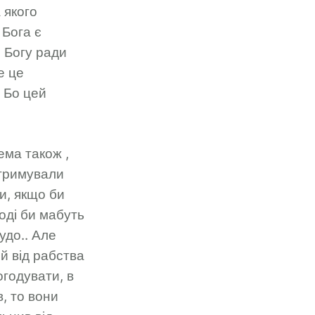
 якого
 Бога є
и Богу ради
е це
 Бо цей
ема також ,
дтримували
ри, якщо би
оді би мабуть
удо.. Але
й від рабства
годувати, в
в, то вони