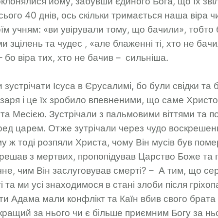
оклонялися йому, забувши єдиного Бога, що їх зві
ього 40 днів, ось скільки тримається наша віра чи
їм учням: «ви увірували тому, що бачили», тобто
ми зцілень та чудес , «але блаженні ті, хто не бач
 бо віра тих, хто не бачив – сильніша.
устрічати Ісуса в Єрусалимі, бо були свідки та б
заря і це їх зробило впевненими, що саме Христос
та Месією. Зустрічали з пальмовими віттями та п
ред царем. Отже зутрічали через чудо воскрешен
му ж тоді розпяли Христа, чому Він мусів був поме
скрешав з мертвих, пропопідував Царство Боже та
чне, чим Він заслуговував смерті? – А тим, що се
і та ми усі знаходимося в стані злоби після гріхоп
ти Адама мали конфлікт та Каїн вбив свого брата
кращий за нього чи є більше приємним Богу за нь