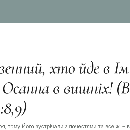
венний, хто йде в Ім
! Осанна в вишніх! (В
:8,9)
ря, тому Його зустрічали з почестями та все ж – в