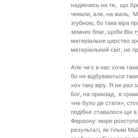
надіючись на те, що Хр
чекали, але, на жаль, М
згубною, бо така віра п
земних благ, щоби Він т
матеріальне царство зро
матеріальний світ, не п
Але чи є в нас хоча така
бо не відбуваються так
хоч таку віру. Я не раз
Бог, на приклад, в храм
«не було де стати», сті
подібне ставалося ще в 
Фараону: море розступа
результаті, як тільки Мо