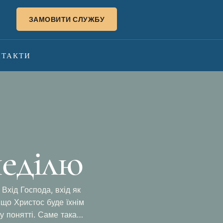
ЗАМОВИТИ СЛУЖБУ
НТАКТИ
неділю
 Вхід Господа, вхід як
 що Христос буде їхнім
у понятті. Саме така