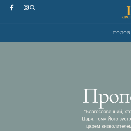
ГОЛОВ
Пропо
"Благословенний, хто 
Царя, тому Його зустр
царем визволителем.