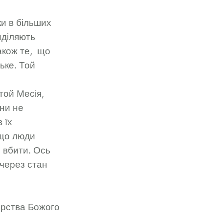
ки в більших
иділяють
акож те, що
ьке. Той
той Месія,
они не
 їх
 що люди
 вбити. Ось
через стан
арства Божого