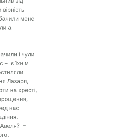
льнив від
 вірність
 бачили мене
или а
ачили і чули
 – є їхнім
остиляли
ня Лазаря,
рти на хресті,
 прощення,
ред нас
адіння.
 Авеля? –
ого.