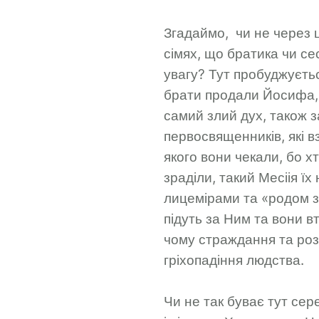
Згадаймо, чи не через ц
сімях, що братика чи се
увагу? Тут пробуджуєтьс
брати продали Йосифа, 
самий злий дух, також 
первосвященників, які в
якого вони чекали, бо хт
зраділи, такий Месіія їх
лицемірами та «родом зм
підуть за Ним та вони в
чому страждання та роз
гріхопадіння людства.
Чи не так буває тут се