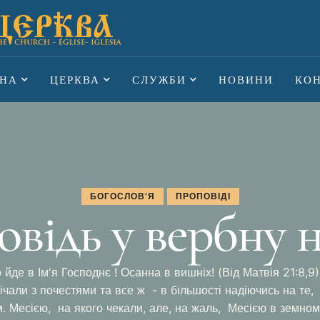
НА
ЦЕРКВА
СЛУЖБИ
НОВИНИ
КО
БОГОСЛОВ’Я
ПРОПОВІДІ
відь у вербну 
йде в Ім'я Господнє ! Осанна в вишніх! (Від Матвія 21:8,9)
ічали з почестями та все ж - в більшості надіючись на те,
 Месією, на якого чекали, але, на жаль, Месією в земном