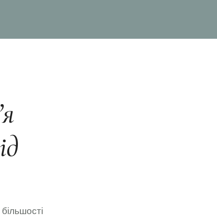
’я
ід
 більшості