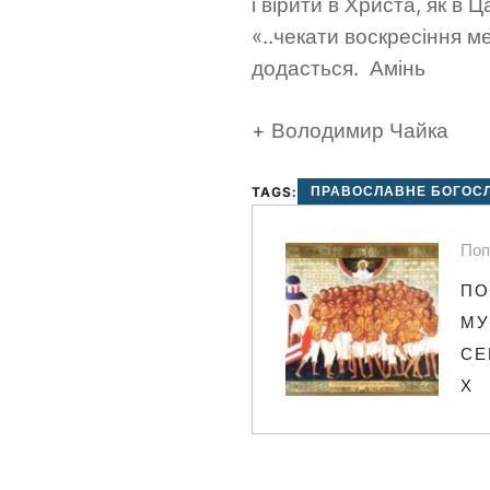
і вірити в Христа, як в 
«..чекати воскресіння м
додасться. Амінь
+ Володимир Чайка
ПРАВОСЛАВНЕ БОГОС
TAGS:
Поп
ПО
МУ
СЕ
Х